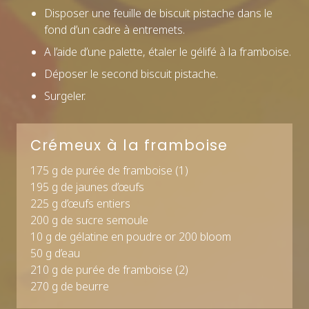
Disposer une feuille de biscuit pistache dans le
fond d’un cadre à entremets.
A l’aide d’une palette, étaler le gélifé à la framboise.
Déposer le second biscuit pistache.
Surgeler.
Crémeux à la framboise
175 g de purée de framboise (1)
195 g de jaunes d’œufs
225 g d’œufs entiers
200 g de sucre semoule
10 g de gélatine en poudre or 200 bloom
50 g d’eau
210 g de purée de framboise (2)
270 g de beurre