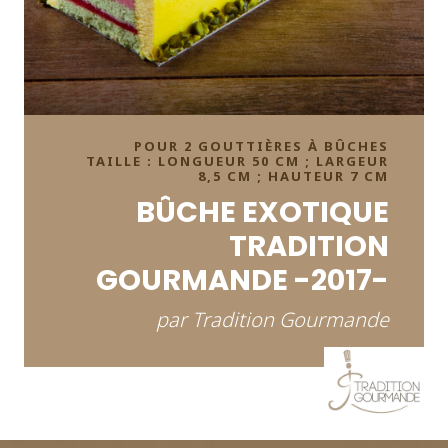
POUR 2 GOUTTIÈRES À BÛCHES
TAILLE : LONGUEUR 50 CM ; LARGEUR
8,5 CM ; HAUTEUR 7 CM
BÛCHE EXOTIQUE
TRADITION
GOURMANDE -2017-
par Tradition Gourmande