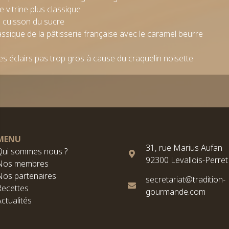
ne vitrine plus classique
a cuisson du sucre
assique de la pâtisserie française avec le caramel beurre
les éclairs pas trop gros à cause du craquelin noisette
MENU
31, rue Marius Aufan
Qui sommes nous ?
92300 Levallois-Perret
Nos membres
Nos partenaires
secretariat@tradition-
Recettes
gourmande.com
ctualités